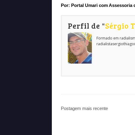
Por:
Portal Umari c
om Assessoria 
Perfil de "
Sérgio 
Formado em radialism
radialistasergiothiag
Postagem mais recente