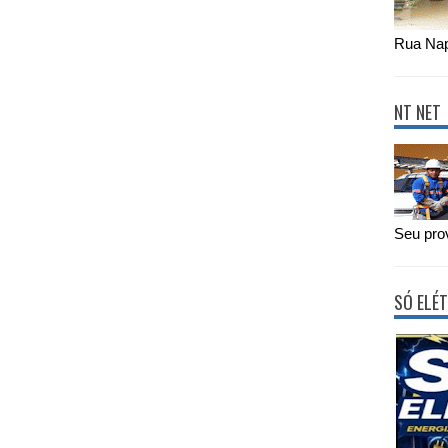
Rua Nap
NT NET
Seu prov
SÓ ELÉT