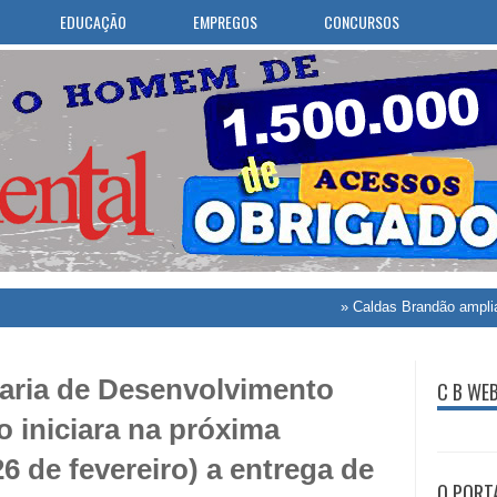
EDUCAÇÃO
EMPREGOS
CONCURSOS
»
Caldas Brandão amplia atendime
aria de Desenvolvimento
C B WE
 iniciara na próxima
26 de fevereiro) a entrega de
O PORT