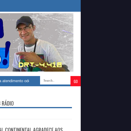
nto odontológico com construção de novo Centro Especializado de Saúde B
B RÁDIO
AL CONTINENTAL AGRADECE AOS