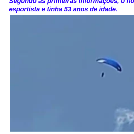
Segundo as primeiras informações, o 
esportista e tinha 53 anos de idade.