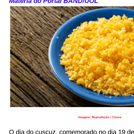
Matéria do Portal BAND
/
UOL
Imagem: Reprodução / Canva
O dia do cuscuz, comemorado no dia 19 de