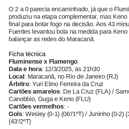
O 2 a 0 parecia encaminhado, já que o Flu
produziu na etapa complementar, mas Keno 
final para botar fogo na decisão. Aos 43 minu
Fuentes levantou bola na medida para Keno
balançar as redes do Maracanã.
Ficha técnica
Fluminense x Flamengo
Data e hora
: 12/3/2025, às 21h30
Local
: Maracanã, no Rio de Janeiro (RJ)
Árbitro
: Yuri Elino Ferreira da Cruz
Cartões amarelos
: De La Cruz (FLA) / Sam
Canobbio, Guga e Keno (FLU)
Cartões vermelhos
: -
Gols
: Wesley (0-1) (06'/1ºT) / Juninho (0-2) (
(43'/2ºT)