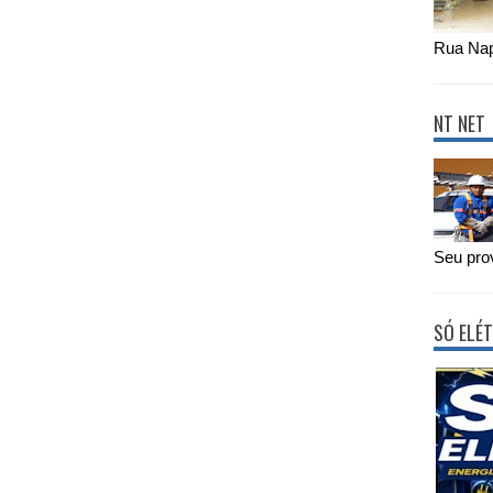
Rua Nap
NT NET
Seu prov
SÓ ELÉT