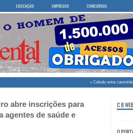
EDUCAÇÃO
EMPREGOS
CONCURSOS
»
Colisão entre caminhão, motos
iro abre inscrições para
C B WE
a agentes de saúde e
O PORT