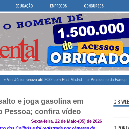
EDUCAÇÃO
EMPREGOS
CONCURSOS
Júnior renova até 2032 com Real Madrid
»
Presidente da Famup, George Coe
salto e joga gasolina em
C B WE
 Pessoa; confira vídeo
Sexta-feira, 22 de Maio-(05) de 2026
O PORT
ro dos Colibris e foi registrada por câmeras de