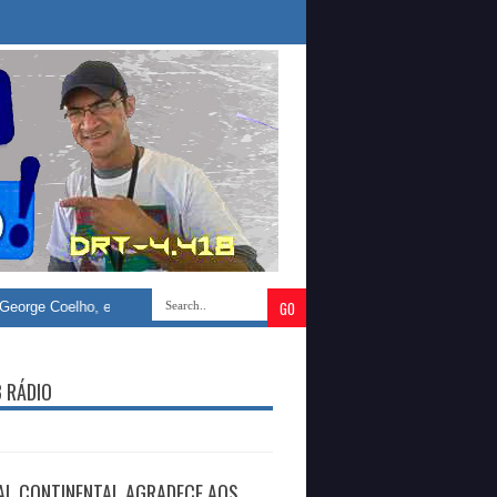
lho, e Denise Bayma defendem ampliação da participação feminina na gestão
B RÁDIO
AL CONTINENTAL AGRADECE AOS