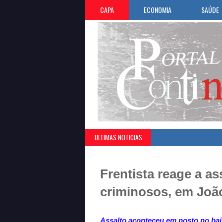
CAPA
ECONOMIA
SAÚDE
ULTIMAS NOTICIAS
»
Vini 
Frentista reage a as
criminosos, em João
Assalto aconteceu em posto no bair