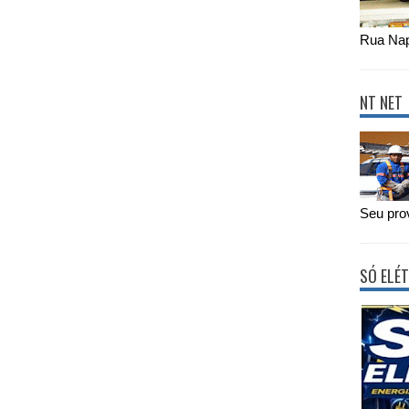
Rua Nap
NT NET
Seu prov
SÓ ELÉT