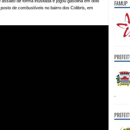
e assalto de forma inusitada e jogou gasolina em dois
FAMUP
osto de combustíveis no bairro dos Colibris, em
PREFEI
.
PREFEI