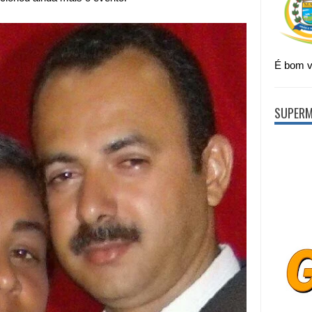
É bom vi
SUPERM