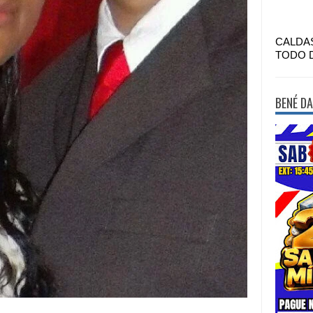
CALDA
TODO 
BENÉ DA