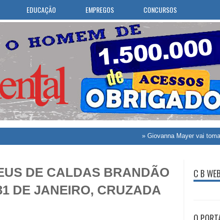
EDUCAÇÃO
EMPREGOS
CONCURSOS
»
Giovanna Mayer vai tomar posse como des
DEUS DE CALDAS BRANDÃO
C B WE
31 DE JANEIRO, CRUZADA
O PORT