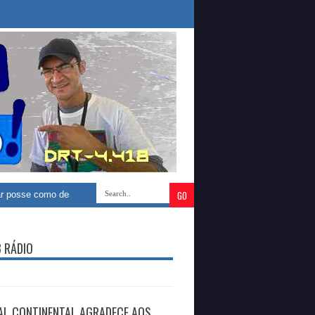
embargadora eleitoral
»
Secretaria de Educação de Caldas Brandão comun
B RÁDIO
AL CONTINENTAL AGRADECE AOS