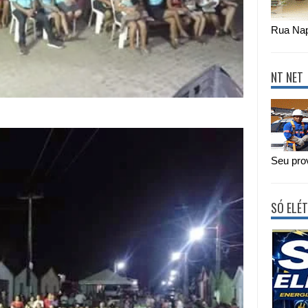
Rua Nap
NT NET
Seu prov
SÓ ELÉT