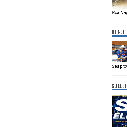
Rua Nap
NT NET
Seu prov
SÓ ELÉT