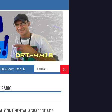
Real Madrid
»
Presidente da Famup, George Coelho, e Denise Bayma defend
B RÁDIO
AL CONTINENTAL AGRADECE AOS