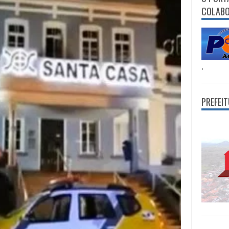
COLAB
.
PREFEI