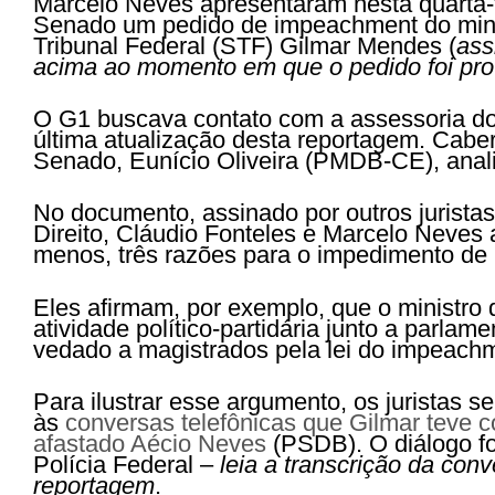
Marcelo Neves apresentaram nesta quarta-f
Senado um pedido de impeachment do min
Tribunal Federal (STF) Gilmar Mendes (
ass
acima ao momento em que o pedido foi pro
O
G1
buscava contato com a assessoria do 
última atualização desta reportagem. Cabe
Senado, Eunício Oliveira (PMDB-CE), anali
No documento, assinado por outros jurista
Direito, Cláudio Fonteles e Marcelo Neves
menos, três razões para o impedimento de 
Eles afirmam, por exemplo, que o ministro 
atividade político-partidária junto a parlam
vedado a magistrados pela lei do impeach
Para ilustrar esse argumento, os juristas se
às
conversas telefônicas que Gilmar teve 
afastado Aécio Neves
(PSDB). O diálogo fo
Polícia Federal –
leia a transcrição da conv
reportagem
.