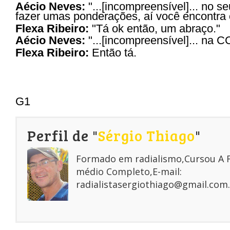
Aécio Neves:
"...[incompreensível]... no s
fazer umas ponderações, aí você encontra
Flexa Ribeiro:
"Tá ok então, um abraço."
Aécio Neves:
"...[incompreensível]... na C
Flexa Ribeiro:
Então tá.
G1
Perfil de "
Sérgio Thiago
"
Formado em radialismo,Cursou A
médio Completo,E-mail:
radialistasergiothiago@gmail.com.