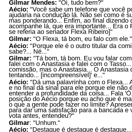
Gilmar Mendes:
"Oi, tudo bem?"
Aécio:
"Você sabe um telefone que você p
ajudaria na condução lá. Não sei como é s
mas ponderando... Enfim, ao final dizendo
acompanhe lá, que era importante... Era o F
se referia ao senador Flexa Ribeiro]"
Gilmar:
"O Flexa, tá bom, eu falo com ele."
Aécio:
"Porque ele é o outro titular da com
sabe?... Né..."
Gilmar:
"Tá bom, tá bom. Eu vou falar com e
falei com o Anastasia e falei com o Tasso..
comissão, mas o Anastasia... O Anastasia d
tentando... [incompreensível]' e..."
Aécio:
"Dá uma palavrinha com o Flexa... 
e no final dá sinal para ele porque ele não 
entender a profundidade da coisa... Fala 
posição do Aécio porque eu acho que é mai
o que a gente pode fazer no limite? Apres
para dar uma satisfação para a bancada e v
vota antes, entendeu?"
Gilmar
:
"Unhum."
Aécio:
"
Destaque é destaque é destaque...