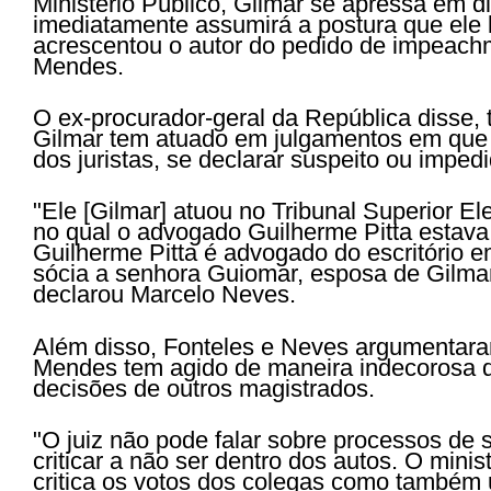
Ministério Público, Gilmar se apressa em d
imediatamente assumirá a postura que ele 
acrescentou o autor do pedido de impeach
Mendes.
O ex-procurador-geral da República disse,
Gilmar tem atuado em julgamentos em que 
dos juristas, se declarar suspeito ou impedi
"Ele [Gilmar] atuou no Tribunal Superior El
no qual o advogado Guilherme Pitta estava
Guilherme Pitta é advogado do escritório
sócia a senhora Guiomar, esposa de Gilma
declarou Marcelo Neves.
Além disso, Fonteles e Neves argumentar
Mendes tem agido de maneira indecorosa q
decisões de outros magistrados.
"O juiz não pode falar sobre processos de
criticar a não ser dentro dos autos. O minis
critica os votos dos colegas como também u