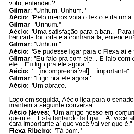
voto, entendeu?"
Gilmar:
"
Unhum. Unhum."
Aécio:
"Pelo menos vota o texto e dá uma..
Gilmar
:
"Unhum."
Aécio:
"Uma satisfação para a ban... Para
bancada foi toda ela contrariada, entendeu
Gilmar:
"Unhum."
Aécio:
"Se pudesse ligar para o Flexa aí e f
Gilmar:
"Eu falo pra com ele... E falo com e
ele... Eu ligo pra ele agora."
Aécio:
"...[incompreensível]... importante"
Gilmar:
"Ligo pra ele agora."
Aécio:
"Um abraço."
Logo em seguida, Aécio liga para o senador
mantém a seguinte conversa:
Aécio Neves:
"Um amigo nosso em comum 
quem é... Está tentando te ligar... Aí você 
cara importante aí que você vai ver que é."
Flexa Ribeiro:
"Tá bom."