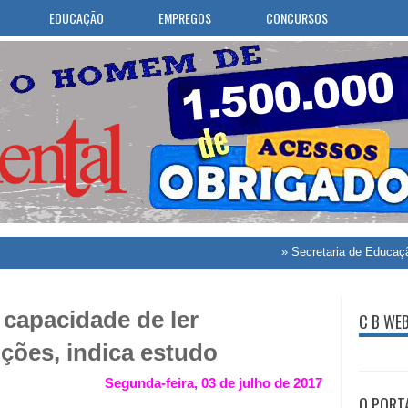
EDUCAÇÃO
EMPREGOS
CONCURSOS
»
Secretaria de Educação de Cal
capacidade de ler
C B WE
ões, indica estudo
Segunda-feira, 03 de julho de 2017
O PORT