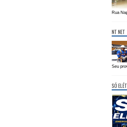
Rua Nap
NT NET
Seu prov
SÓ ELÉT