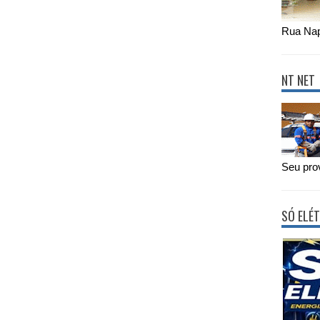
Rua Nap
NT NET
Seu prov
SÓ ELÉT