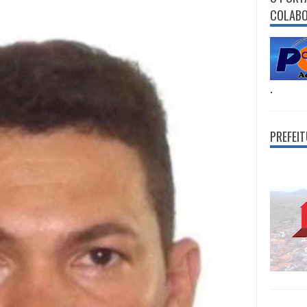
COLAB
.
PREFEI