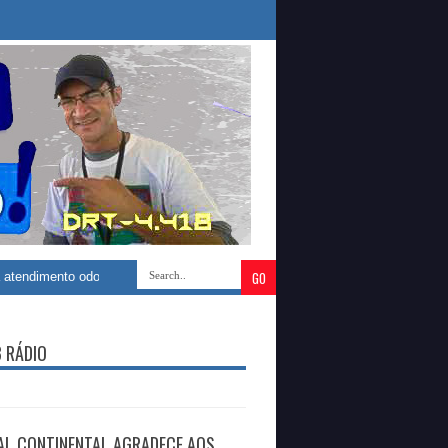
 odontológico com construção de novo Centro Especializado de Saúde Buca
B RÁDIO
AL CONTINENTAL AGRADECE AOS