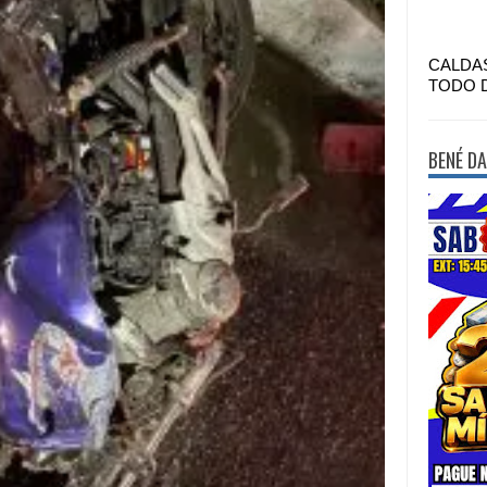
CALDA
TODO 
BENÉ DA