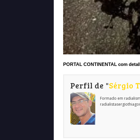
PORTAL CONTINENTAL com detalhes
Perfil de "
Sérgio 
Formado em radialism
radialistasergiothiag