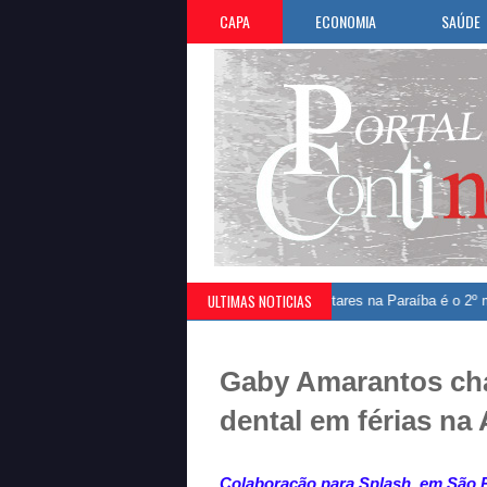
CAPA
ECONOMIA
SAÚDE
ULTIMAS NOTICIAS
do Brasil
»
Salário médio de policiais militares na Paraíba é o 2º menor do 
Gaby Amarantos cha
dental em férias na
Colaboração para Splash, em São 