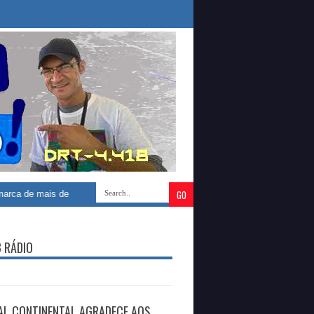
mais de 100.000 seguidores no Instagram e consolida sucesso nesta rede soc
B RÁDIO
AL CONTINENTAL AGRADECE AOS