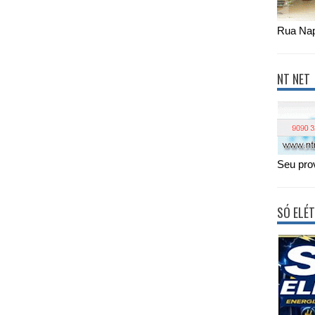
Rua Nap
NT NET
Seu prov
SÓ ELÉT