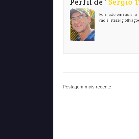
Perfil de "
Sérgio 
Formado em radialism
radialistasergiothiag
Postagem mais recente