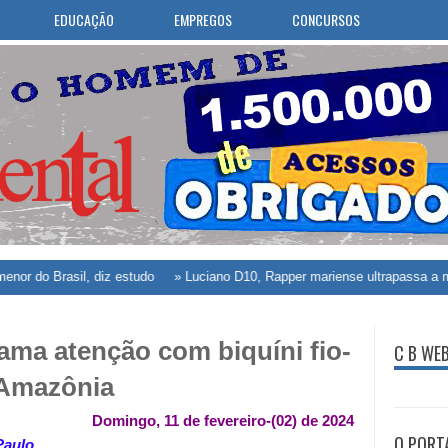
EDUCAÇÃO
EMPREGOS
CONCURSOS
Brasil, diz estudo
»
Luciano D10, Rapper mariense ultrapassa a marca de 
ma atenção com biquíni fio-
C B WE
 Amazônia
Domingo, 11 de fevereiro-(02) de 2024
O PORT
Paulo.