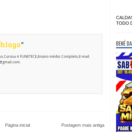
CALDA
TODO 
Thiago
"
BENÉ DA
o,Cursou A FUNETECE,Ensino médio Completo,E-mail:
o@gmail.com.
Página inicial
Postagem mais antiga