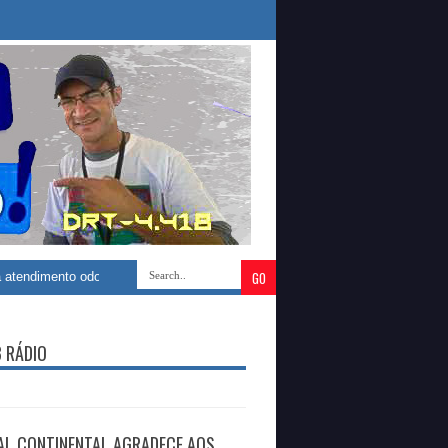
nto odontológico com construção de novo Centro Especializado de Saúde B
B RÁDIO
AL CONTINENTAL AGRADECE AOS