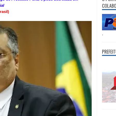
COLAB
ial
asil)
.
PREFEI