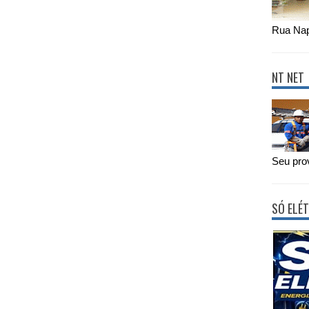
Rua Nap
NT NET
Seu prov
SÓ ELÉT