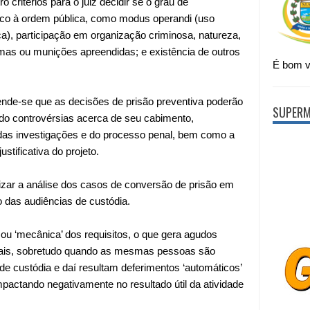
o critérios para o juiz decidir se o grau de
isco à ordem pública, como modus operandi (uso
ça), participação em organização criminosa, natureza,
mas ou munições apreendidas; e existência de outros
É bom vi
tende-se que as decisões de prisão preventiva poderão
SUPERM
do controvérsias acerca de seu cabimento,
 das investigações e do processo penal, bem como a
stificativa do projeto.
lizar a análise dos casos de conversão de prisão
em
o das audiências de custódia.
l ou ‘mecânica’ dos requisitos, o que gera agudos
onais, sobretudo quando as mesmas pessoas são
e custódia e daí resultam deferimentos ‘automáticos’
mpactando negativamente no resultado útil da atividade