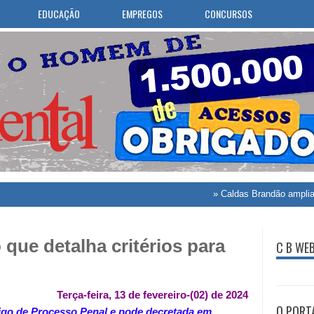
EDUCAÇÃO
EMPREGOS
CONCURSOS
»
Caldas Brandão amplia atendime
 que detalha critérios para
C B WE
Terça-feira, 13 de fevereiro-(02) de 2024
O PORT
igo de Processo Penal e pode decretada em