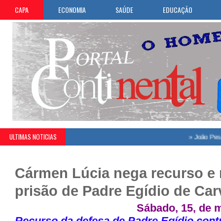
CAPA
ECONOMIA
SAÚDE
EDUCAÇÃO
ULTIMAS NOTICIAS
»
João Pessoa celeb
Cármen Lúcia nega recurso e
prisão de Padre Egídio de Car
Sábado, 15, de 
Recurso da defesa de Padre Egídio cont