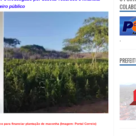
COLAB
eiro público
.
PREFEI
ico para financiar plantação de maconha (Imagem: Portal Correio)