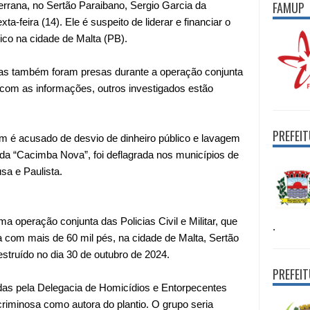
FAMUP
errana, no Sertão Paraibano, Sergio Garcia da
a-feira (14). Ele é suspeito de liderar e financiar o
ico na cidade de Malta (PB).
oas também foram presas durante a operação conjunta
do com as informações, outros investigados estão
PREFEI
m é acusado de desvio de dinheiro público e lavagem
lada “Cacimba Nova”, foi deflagrada nos municípios de
sa e Paulista.
operação conjunta das Policias Civil e Militar, que
.
com mais de 60 mil pés, na cidade de Malta, Sertão
destruído no dia 30 de outubro de 2024.
PREFEI
adas pela Delegacia de Homicídios e Entorpecentes
iminosa como autora do plantio. O grupo seria