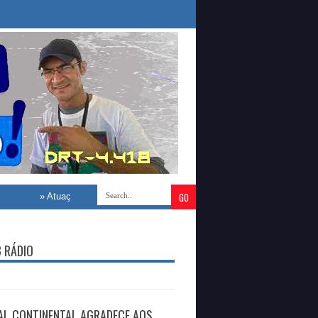
»
Atuação de destaque: Advogado Dr. Josenilson Avelino demonstra excelênc
B RÁDIO
AL CONTINENTAL AGRADECE AOS