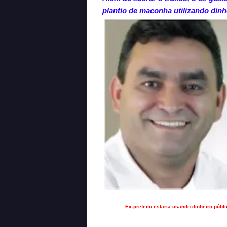
plantio de maconha utilizando dinh
Ex-prefeito estaria usando dinheiro públ