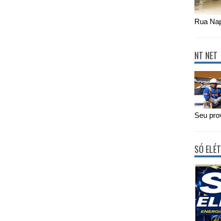
Rua Nap
NT NET
Seu prov
SÓ ELÉT