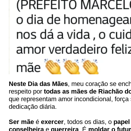
Neste Dia das Mães
, meu coração se ench
respeito por
todas as mães de Riachão d
que representam amor incondicional, força 
dedicação diária.
Ser mãe
é
exercer
, todos os dias, o
papel
conselheira
e
guerreira
. É
moldar o futu