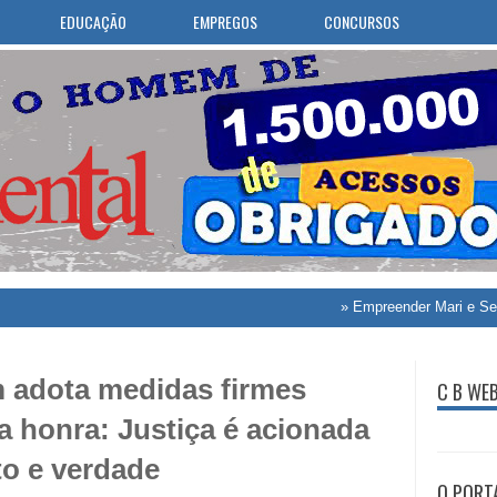
EDUCAÇÃO
EMPREGOS
CONCURSOS
»
Empreender Mari e Sebrae orie
m adota medidas firmes
C B WE
a honra: Justiça é acionada
to e verdade
O PORT