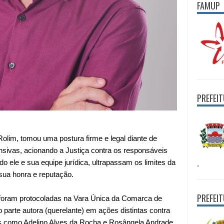
FAMUP
PREFEI
Rolim, tomou uma postura firme e legal diante de
nsivas, acionando a Justiça contra os responsáveis
 ele e sua equipe jurídica, ultrapassam os limites da
.
 sua honra e reputação.
PREFEI
e foram protocoladas na Vara Única da Comarca de
 parte autora (querelante) em ações distintas contra
os como Adelino Alves da Rocha e Rosângela Andrade