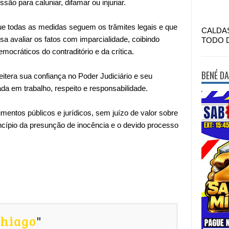
ão para caluniar, difamar ou injuriar.
 que todas as medidas seguem os trâmites legais e que
CALDA
ssa avaliar os fatos com imparcialidade, coibindo
TODO 
mocráticos do contraditório e da crítica.
BENÉ DA
eitera sua confiança no Poder Judiciário e seu
 em trabalho, respeito e responsabilidade.
ntos públicos e jurídicos, sem juízo de valor sobre
incípio da presunção de inocência e o devido processo
Thiago
"