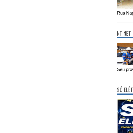
Rua Nap
NT NET
Seu prov
SÓ ELÉT