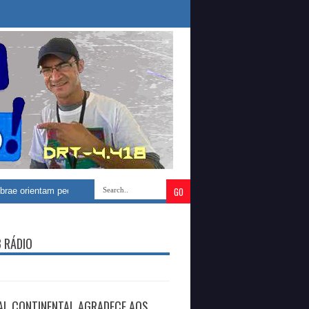
ntam pequenos empresários sobre impactos da Reforma Tributária para os p
B RÁDIO
AL CONTINENTAL AGRADECE AOS