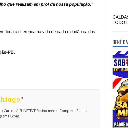
alho que realizam em prol da nossa população.”
CALDA
TODO 
m toda a diferença na vida de cada cidadão caldas-
BENÉ DA
ndão-PB.
Thiago
"
o,Cursou A FUNETECE,Ensino médio Completo,E-mail:
o@gmail.com.