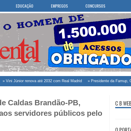
EDUCAÇÃO
EMPREGOS
CONCURSOS
únior renova até 2032 com Real Madrid
»
Presidente da Famup, George Coe
, de Caldas Brandão-PB,
C B WE
os servidores públicos pelo
O PORT