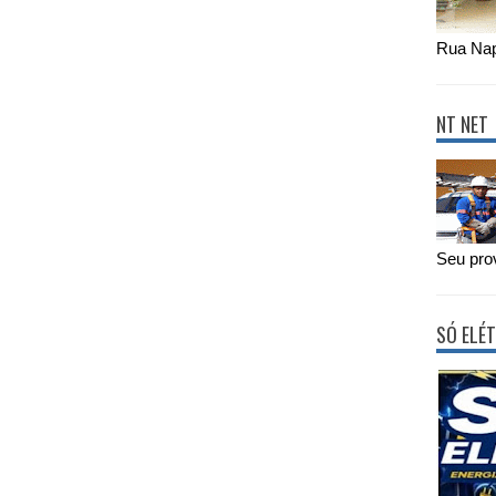
Rua Nap
NT NET
Seu prov
SÓ ELÉT