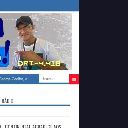
lho, e Denise Bayma defendem ampliação da participação feminina na gestão
B RÁDIO
AL CONTINENTAL AGRADECE AOS