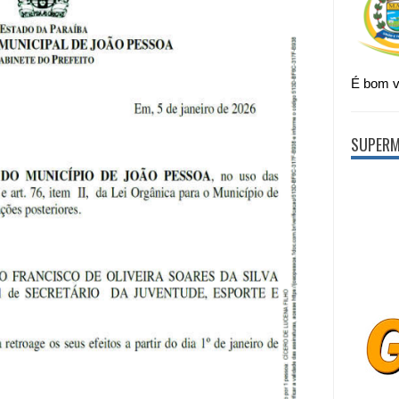
É bom vi
SUPERM