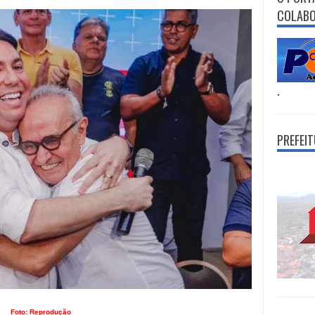
COLAB
.
PREFEI
Foto: Reprodução