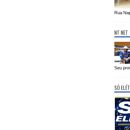
Rua Nap
NT NET
Seu prov
SÓ ELÉT