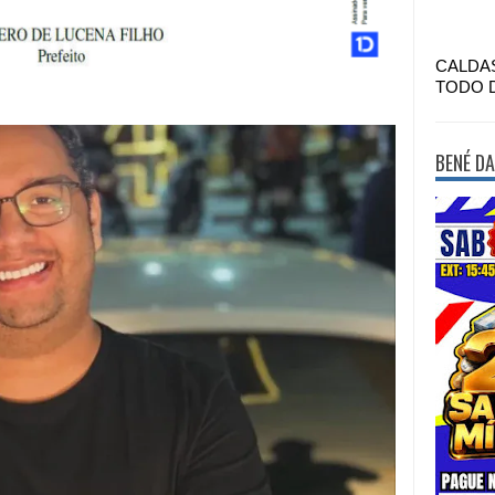
CALDA
TODO 
BENÉ DA