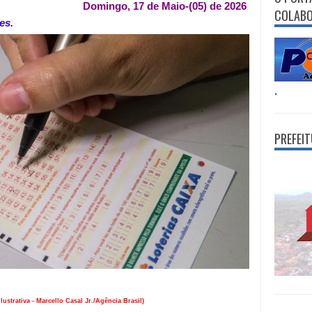
Domingo, 17 de Maio-(05) de 2026
COLAB
es.
.
PREFEI
lustrativa - Marcello Casal Jr./Agência Brasil)