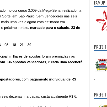
FAMUP
tador no concurso 3.009 da Mega-Sena, realizado na
da Sorte, em São Paulo. Sem vencedores nas seis
u mais uma vez e agora está estimado em
 o próximo sorteio,
marcado para o sábado, 23 de
 – 08 – 18 – 21 – 30.
PREFEI
ipal, milhares de apostas foram premiadas nas
om 136 apostas vencedoras
, e
cada uma receberá
.
 apostadores
, com
pagamento individual de R$
PREFEI
 seis dezenas marcadas, custa atualmente R$ 6.