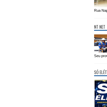
Rua Nap
NT NET
Seu prov
SÓ ELÉT