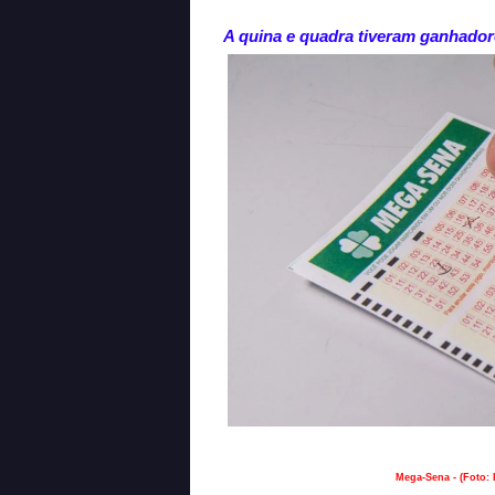
A quina e quadra tiveram ganhador
Mega-Sena - (Foto: I