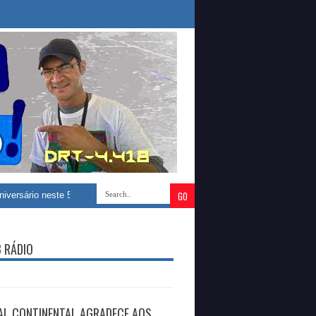
neste 5 de agosto; conheça a história da terceira cidade mais antiga do Bras
B RÁDIO
AL CONTINENTAL AGRADECE AOS