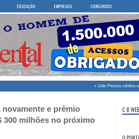
EDUCAÇÃO
EMPREGOS
CONCURSOS
»
João Pessoa celebra aniversário 
 novamente e prêmio
C B WE
$ 300 milhões no próximo
O PORT