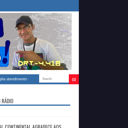
imento odontológico com construção de novo Centro Especializado de Saúde
B RÁDIO
AL CONTINENTAL AGRADECE AOS