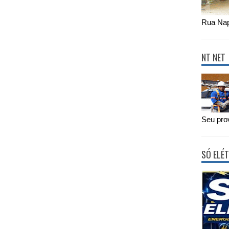
Rua Nap
NT NET
Seu prov
SÓ ELÉT