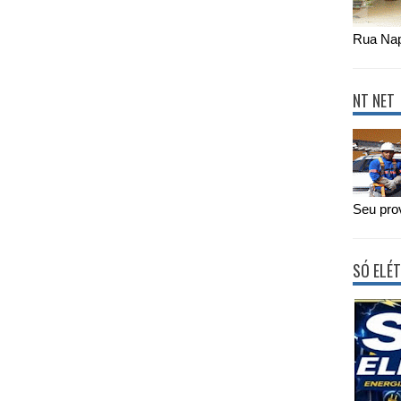
Rua Nap
NT NET
Seu prov
SÓ ELÉT