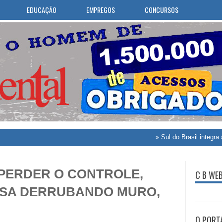
EDUCAÇÃO
EMPREGOS
CONCURSOS
»
Sul do Brasil integra área com 
PERDER O CONTROLE,
C B WE
ASA DERRUBANDO MURO,
O PORT