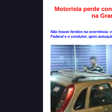
Motorista perde con
na Gra
Não houve feridos na ocorrência; v
Federal e o condutor, após autuaçã