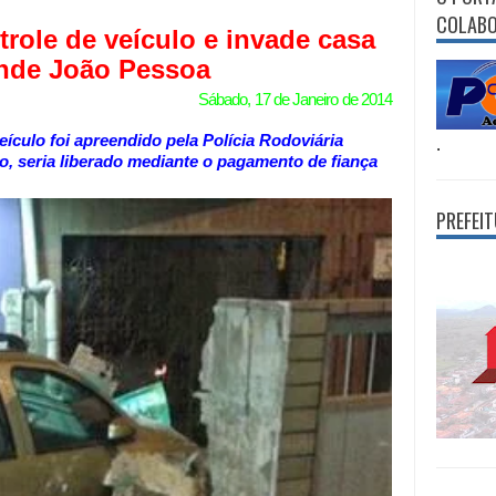
COLAB
trole de veículo e invade casa
nde João Pessoa
Sábado, 17 de Janeiro de 2014
eículo foi apreendido pela Polícia Rodoviária
.
o, seria liberado mediante o pagamento de fiança
PREFEI