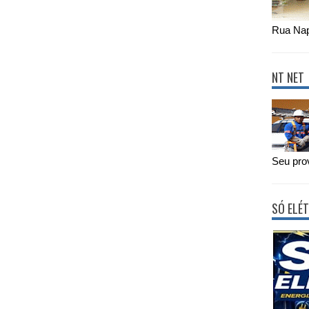
Rua Nap
NT NET
Seu prov
SÓ ELÉT