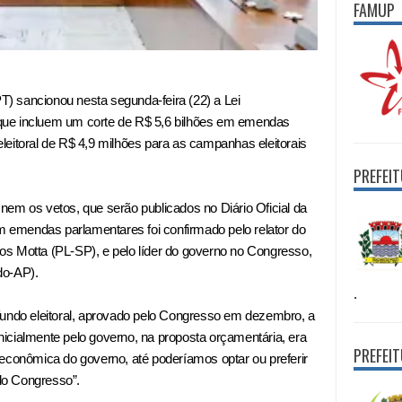
FAMUP
PT) sancionou nesta segunda-feira (22) a Lei
que incluem um corte de R$ 5,6 bilhões em emendas
leitoral de R$ 4,9 milhões para as campanhas eleitorais
PREFEI
nem os vetos, que serão publicados no Diário Oficial da
em emendas parlamentares foi confirmado pelo relator do
s Motta (PL-SP), e pelo líder do governo no Congresso,
do-AP).
.
fundo eleitoral, aprovado pelo Congresso em dezembro, a
 inicialmente pelo governo, na proposta orçamentária, era
PREFEI
 econômica do governo, até poderíamos optar ou preferir
do Congresso”.