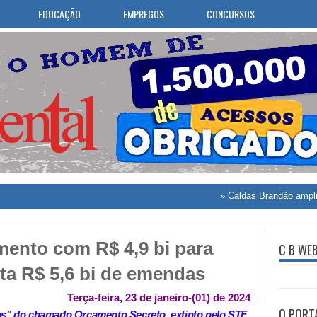
EDUCAÇÃO
EMPREGOS
CONCURSOS
»
Caldas Brandão amplia atendim
mento com R$ 4,9 bi para
C B WE
rta R$ 5,6 bi de emendas
Terça-feira, 23 de janeiro-(01) de 2024
O PORT
s" do chamado Orçamento Secreto, extinto pelo STF