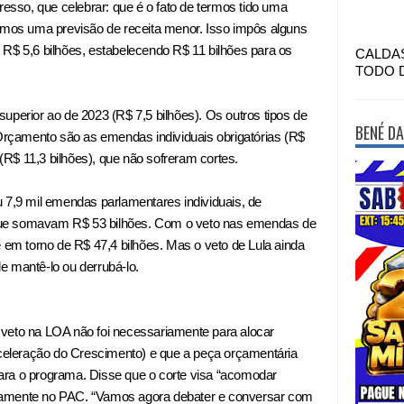
sso, que celebrar: que é o fato de termos tido uma
temos uma previsão de receita menor. Isso impôs alguns
 R$ 5,6 bilhões, estabelecendo R$ 11 bilhões para os
CALDA
TODO 
uperior ao de 2023 (R$ 7,5 bilhões). Os outros tipos de
BENÉ DA
çamento são as emendas individuais obrigatórias (R$
R$ 11,3 bilhões), que não sofreram cortes.
 7,9 mil emendas parlamentares individuais, de
que somavam R$ 53 bilhões. Com o veto nas emendas de
e em torno de R$ 47,4 bilhões. Mas o veto de Lula ainda
e mantê-lo ou derrubá-lo.
 veto na LOA não foi necessariamente para
alocar
eleração do Crescimento) e que a peça orçamentária
ara o programa. Disse que o corte visa “acomodar
iamente no PAC. “Vamos agora debater e conversar com