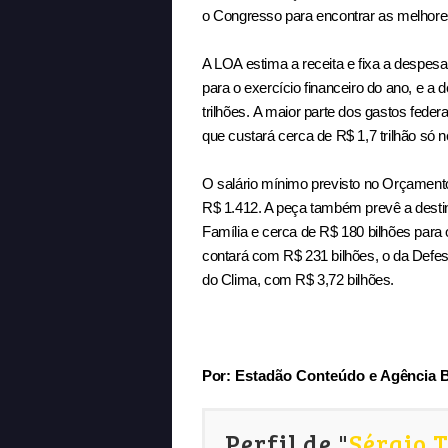
o Congresso para encontrar as melhore
A LOA estima a receita e fixa a despesa
para o exercício financeiro do ano, e a
trilhões.
A maior parte dos gastos federa
que custará cerca de R$ 1,7 trilhão só n
O salário mínimo previsto no Orçament
R$ 1.412. A peça também prevê a desti
Família e cerca de R$ 180 bilhões para
contará com R$ 231 bilhões, o da Defe
do Clima, com R$ 3,72 bilhões.
Por
: Estadão Conteúdo e Ag
ê
ncia B
Perfil de "
Sérgio 