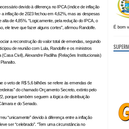
cessário devido à diferença no IPCA (índice de inflação
o — a inflação de 2023 fechou em 4,62%, mas as despesas
 alta de 4,85%. “Logicamente, pela redução do IPCA, o
É bom vi
o, ele teve que fazer alguns cortes”, afirmou Randolfe.
iar a reconstrução do valor total de emendas, segundo
SUPERM
ticipou de reunião com Lula, Randolfe e os ministros
(Casa Civil), Alexandre Padilha (Relações Institucionais)
Planalto.
ue o veto de R$ 5,6 bilhões se refere às emendas de
erdeiras” do chamado Orçamento Secreto, extinto pelo
2, porque também seguem a lógica de distribuição
 Câmara e do Senado.
reu “unicamente” devido à diferença entre a inflação
deve ser “celebrado”. “Tem uma circunstância no