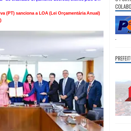
COLAB
ilva (PT) sanciona a LOA (Lei Orçamentária Anual)
)
.
PREFEI