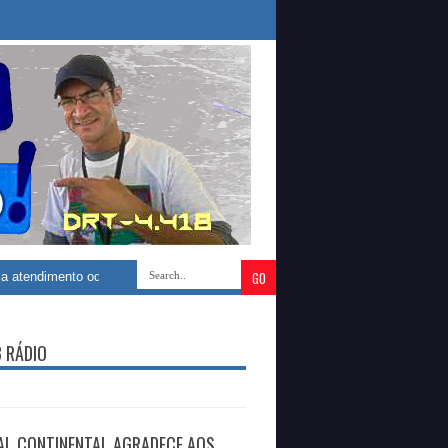
ento odontológico com construção de novo Centro Especializado de Saúde B
B RÁDIO
AL CONTINENTAL AGRADECE AOS