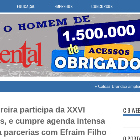
EDUCAÇÃO
EMPREGOS
CONCURSOS
»
Caldas Brandão amplia atendimento o
reira participa da XXVI
C B WE
s, e cumpre agenda intensa
a parcerias com Efraim Filho
O PORT