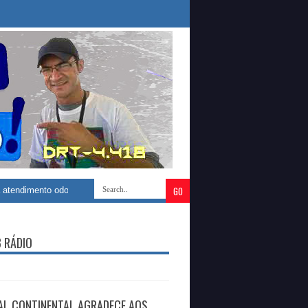
dontológico com construção de novo Centro Especializado de Saúde Bucal
B RÁDIO
AL CONTINENTAL AGRADECE AOS