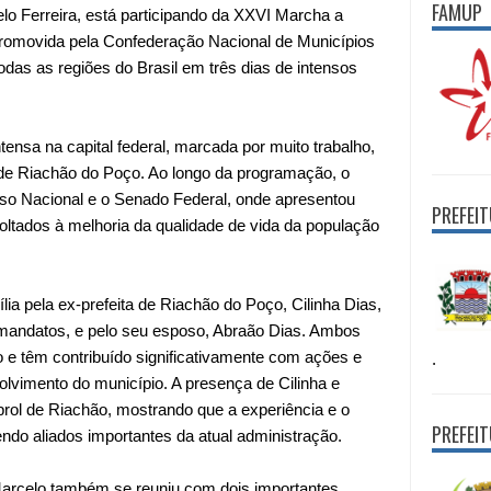
FAMUP
lo Ferreira, está participando da XXVI Marcha a
promovida pela Confederação Nacional de Municípios
das as regiões do Brasil em três dias de intensos
nsa na capital federal, marcada por muito trabalho,
de Riachão do Poço. Ao longo da programação, o
esso Nacional e o Senado Federal, onde apresentou
PREFEI
ltados à melhoria da qualidade de vida da população
a pela ex-prefeita de Riachão do Poço, Cilinha Dias,
 mandatos, e pelo seu esposo, Abraão Dias. Ambos
o e têm contribuído significativamente com ações e
.
lvimento do município. A presença de Cilinha e
prol de Riachão, mostrando que a experiência e o
PREFEI
o aliados importantes da atual administração.
 Marcelo também se reuniu com dois importantes