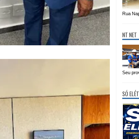
Rua Nap
NT NET
Seu prov
SÓ ELÉT