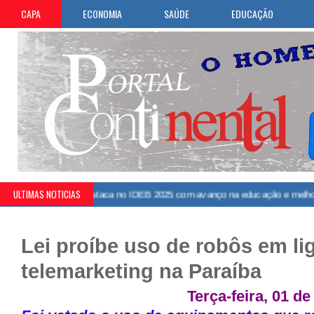
CAPA
ECONOMIA
SAÚDE
EDUCAÇÃO
ULTIMAS NOTICIAS
 do Poço se destaca no IDEB 2025 com avanço na educação e melhora dos 
Lei proíbe uso de robôs em li
telemarketing na Paraíba
Terça-feira, 01 de