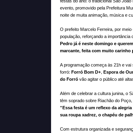
festas do ano: o tradicional
São João 
evento, promovido pela Prefeitura Mu
noite de muita animação, música e cul
O prefeito Marcelo Ferreira, por meio
população, reforçando a importância 
Pedro já é neste domingo e queremo
marcante, feita com muito carinho
A programação começa às 21h e vai 
forró:
Forró Bom D+
,
Espora de Ou
do Forró
vão agitar o público até alt
Além de celebrar a cultura junina, o
têm soprado sobre Riachão do Poço,
“Essa festa é um reflexo da alegri
sua roupa xadrez, o chapéu de pal
Com estrutura organizada e segurança