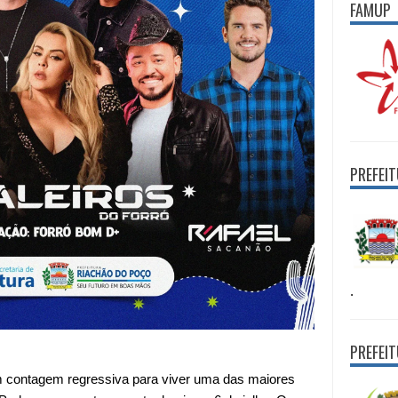
FAMUP
PREFEI
.
PREFEI
m contagem regressiva para viver uma das maiores