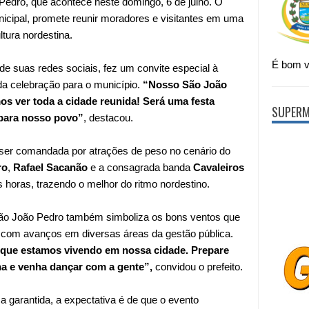
Pedro
, que acontece neste domingo, 6 de julho. O
nicipal, promete reunir moradores e visitantes em uma
tura nordestina.
É bom vi
 de suas redes sociais, fez um convite especial à
da celebração para o município.
“Nosso São João
s ver toda a cidade reunida! Será uma festa
SUPERM
 para nosso povo”
, destacou.
ser comandada por atrações de peso no cenário do
ro
,
Rafael Sacanão
e a consagrada banda
Cavaleiros
as horas, trazendo o melhor do ritmo nordestino.
 São João Pedro também simboliza os bons ventos que
 com avanços em diversas áreas da gestão pública.
a que estamos vivendo em nossa cidade. Prepare
ha e venha dançar com a gente”,
convidou o prefeito.
 garantida, a expectativa é de que o evento