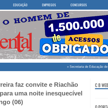
EDUCAÇÃO
EMPREGOS
CONCURSOS
»
Secretaria de Educação de Caldas Br
reira faz convite e Riachão
C B WE
para uma noite inesquecível
ngo (06)
O PORT