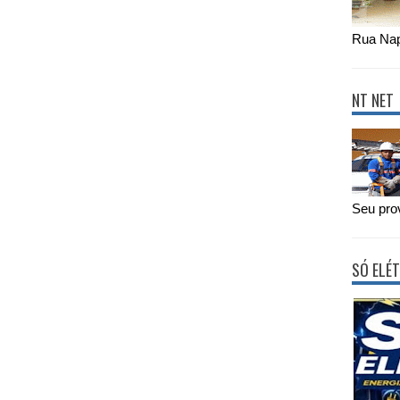
Rua Nap
NT NET
Seu prov
SÓ ELÉT