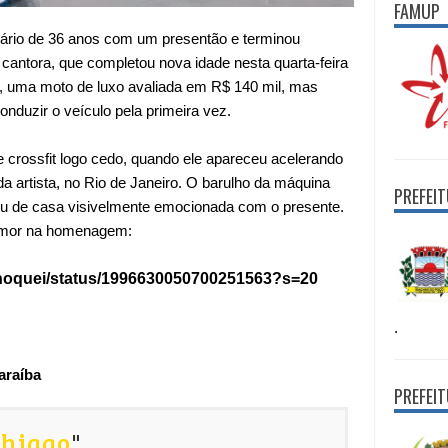
FAMUP
sário de 36 anos com um presentão e terminou
cantora, que completou nova idade nesta quarta-feira
y, uma moto de luxo avaliada em
R$ 140 mil
, mas
onduzir o veículo pela primeira vez.
de crossfit logo cedo, quando ele apareceu acelerando
a artista, no Rio de Janeiro. O barulho da máquina
PREFEI
aiu de casa visivelmente emocionada com o presente.
 amor na homenagem:
/choquei/status/1996630050700251563?s=20
.
araíba
PREFEI
Thiago
"