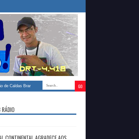
aldas Brandão comunica o maior IDEB da história do município
»
Efraim F
B RÁDIO
AL CONTINENTAL AGRADECE AOS