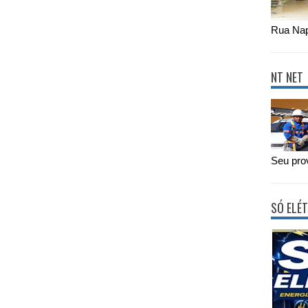
Rua Nap
NT NET
Seu prov
SÓ ELÉT