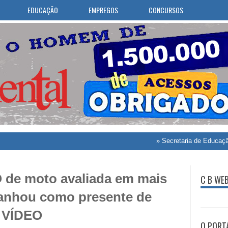
EDUCAÇÃO
EMPREGOS
CONCURSOS
»
Secretaria de Educação de C
O de moto avaliada em mais
C B WE
ganhou como presente de
A VÍDEO
O PORT