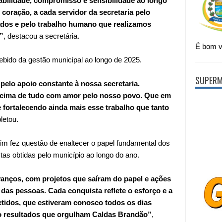
bilidade, compromisso e sensibilidade ao longo
 coração, a cada servidor da secretaria pelo
dos e pelo trabalho humano que realizamos
”
, destacou a secretária.
É bom vi
bido da gestão municipal ao longo de 2025.
SUPERM
pelo apoio constante à nossa secretaria.
cima de tudo com amor pelo nosso povo. Que em
fortalecendo ainda mais esse trabalho que tanto
etou.
lim fez questão de enaltecer o papel fundamental dos
tas obtidas pelo município ao longo do ano.
vanços, com projetos que saíram do papel e ações
das pessoas. Cada conquista reflete o esforço e a
tidos, que estiveram conosco todos os dias
do resultados que orgulham Caldas Brandão”
,