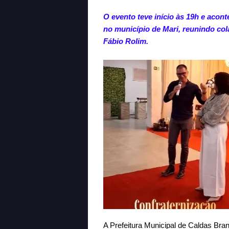
O evento teve início às 19h e aco
no município de Mari, reunindo col
Fábio Rolim.
A Prefeitura Municipal de Caldas Bra