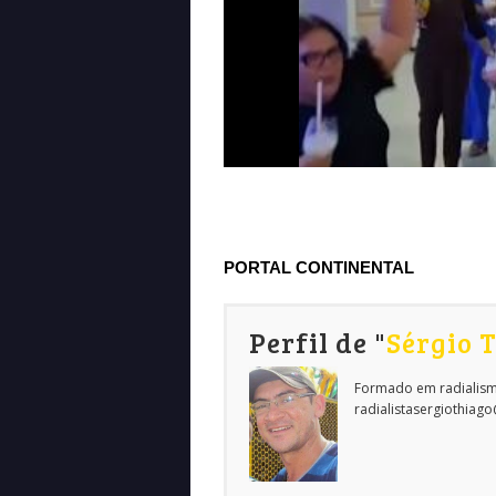
PORTAL CONTINENTAL
Perfil de "
Sérgio 
Formado em radialism
radialistasergiothiag