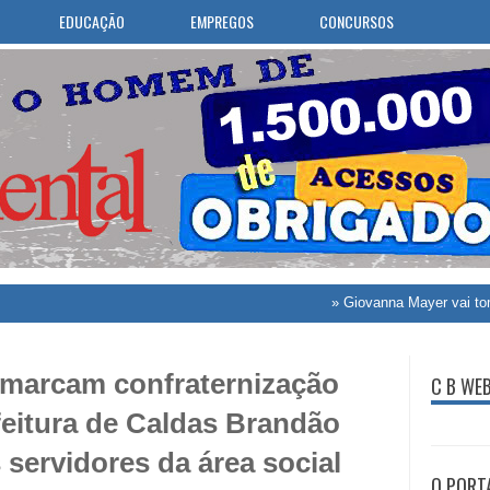
EDUCAÇÃO
EMPREGOS
CONCURSOS
»
Giovanna Mayer vai tomar posse
 marcam confraternização
C B WE
feitura de Caldas Brandão
ervidores da área social
O PORT