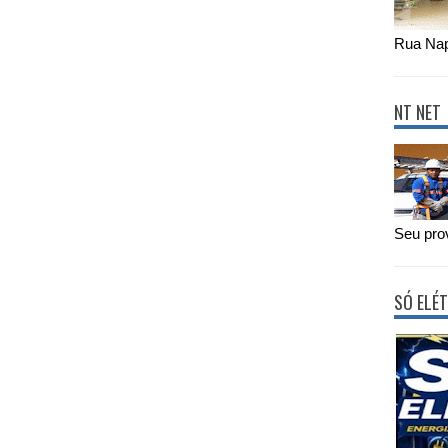
Rua Nap
NT NET
Seu prov
SÓ ELÉT