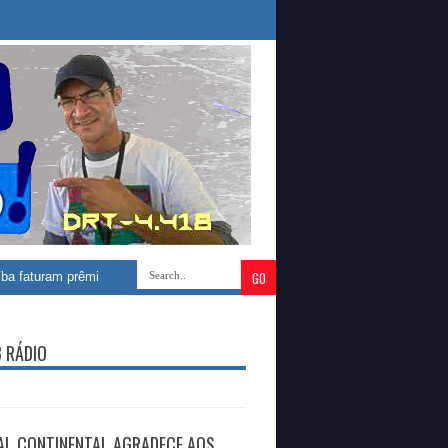
io na quadra
»
Teixeira registra mais de 200 mortes de cães e gatos co
B RÁDIO
AL CONTINENTAL AGRADECE AOS