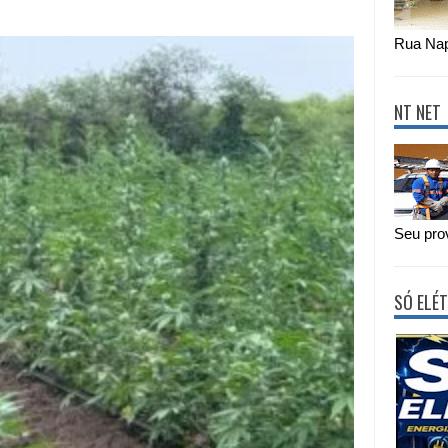
Rua Nap
NT NET
Seu prov
SÓ ELÉT