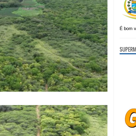
É bom vi
SUPERM