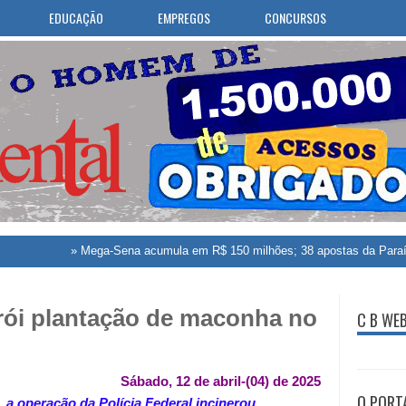
EDUCAÇÃO
EMPREGOS
CONCURSOS
Mega-Sena acumula em R$ 150 milhões; 38 apostas da Paraíba faturam prêm
trói plantação de maconha no
C B WE
Sábado, 12 de abril-(04) de 2025
O PORT
a operação da Polícia Federal incinerou