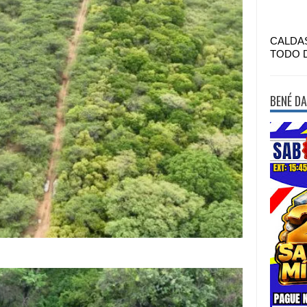
CALDA
TODO 
BENÉ DA