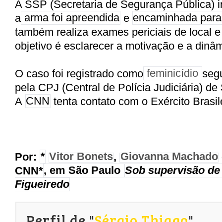
A SSP (Secretaria de Segurança Pública) 
a
arma foi apreendida
e
encaminhada para 
também realiza exames periciais de local 
objetivo é esclarecer a motivação e a dinâ
O caso foi registrado como
feminicídio
segu
pela CPJ (Central de Polícia Judiciária) de
A
CNN
tenta contato com o Exército Brasile
Por:
*
Vitor Bonets
,
Giovanna Machado
CNN*
, em São Paulo
Sob supervisão de
Figueiredo
Perfil de "
Sérgio Thiago
"