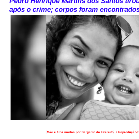
Pedro Henrique Martins dos Santos tirou
após o crime; corpos foram encontrados
Mãe e filha mortas por Sargento do Exército
• Reprodução/R